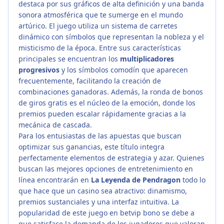
destaca por sus gráficos de alta definición y una banda
sonora atmosférica que te sumerge en el mundo
artúrico. El juego utiliza un sistema de carretes
dinámico con símbolos que representan la nobleza y el
misticismo de la época. Entre sus características
principales se encuentran los
multiplicadores
progresivos
y los símbolos comodín que aparecen
frecuentemente, facilitando la creación de
combinaciones ganadoras. Además, la ronda de bonos
de giros gratis es el núcleo de la emoción, donde los
premios pueden escalar rápidamente gracias a la
mecánica de cascada.
Para los entusiastas de las apuestas que buscan
optimizar sus ganancias, este título integra
perfectamente elementos de estrategia y azar. Quienes
buscan las mejores opciones de entretenimiento en
línea encontrarán en
La Leyenda de Pendragon
todo lo
que hace que un casino sea atractivo: dinamismo,
premios sustanciales y una interfaz intuitiva. La
popularidad de este juego en betvip bono se debe a
que satisface la demanda de los jugadores que valoran