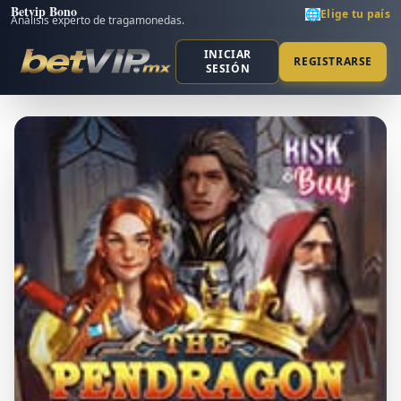
Betvip Bono
🌐
Elige tu país
Análisis experto de tragamonedas.
INICIAR
REGISTRARSE
SESIÓN