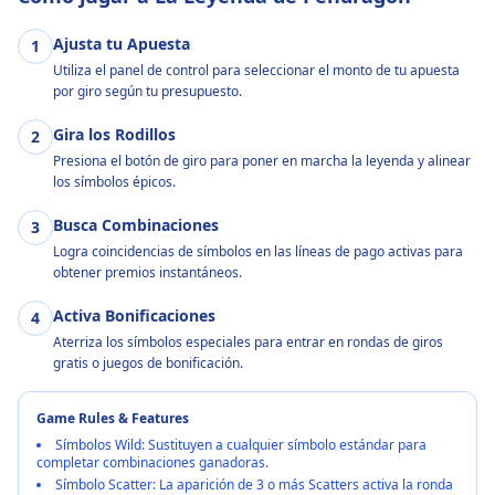
Ajusta tu Apuesta
1
Utiliza el panel de control para seleccionar el monto de tu apuesta
por giro según tu presupuesto.
Gira los Rodillos
2
Presiona el botón de giro para poner en marcha la leyenda y alinear
los símbolos épicos.
Busca Combinaciones
3
Logra coincidencias de símbolos en las líneas de pago activas para
obtener premios instantáneos.
Activa Bonificaciones
4
Aterriza los símbolos especiales para entrar en rondas de giros
gratis o juegos de bonificación.
Game Rules & Features
Símbolos Wild: Sustituyen a cualquier símbolo estándar para
completar combinaciones ganadoras.
Símbolo Scatter: La aparición de 3 o más Scatters activa la ronda