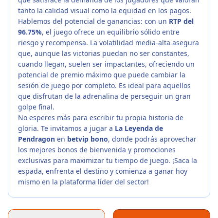
tanto la calidad visual como la equidad en los pagos.
Hablemos del potencial de ganancias: con un
RTP del
96.75%
, el juego ofrece un equilibrio sólido entre
riesgo y recompensa. La volatilidad media-alta asegura
que, aunque las victorias puedan no ser constantes,
cuando llegan, suelen ser impactantes, ofreciendo un
potencial de premio máximo que puede cambiar la
sesión de juego por completo. Es ideal para aquellos
que disfrutan de la adrenalina de perseguir un gran
golpe final.
No esperes más para escribir tu propia historia de
gloria. Te invitamos a jugar a
La Leyenda de
Pendragon
en
betvip bono
, donde podrás aprovechar
los mejores bonos de bienvenida y promociones
exclusivas para maximizar tu tiempo de juego. ¡Saca la
espada, enfrenta el destino y comienza a ganar hoy
mismo en la plataforma líder del sector!